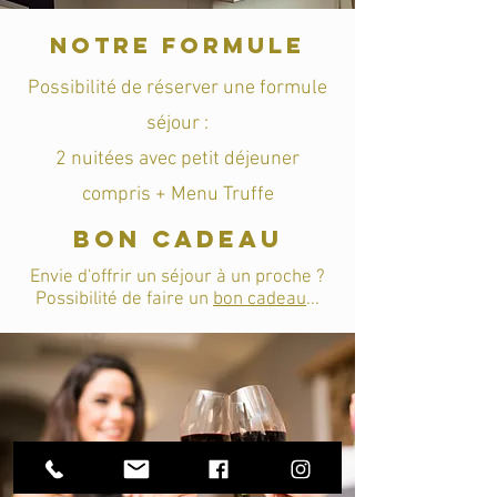
Notre FORMULE
Possibilité de réserver une formule
séjour :
2 nuitées avec petit déjeuner
compris + Menu Truffe
BON CADEAU
Envie d'offrir un séjour à un proche ?
Possibilité de faire un
bon cadeau
...