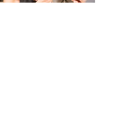
Para todas las reservas e información adicional
por favor contáctenos al
+
33468337282
.
CONTÁCTENOS
Sarl Entre Mer et Garrigue fue creado como parte de un proyecto de desarrollo de edificios
rurales en el sitio de la localidad de La Pagèze.
La operación se beneficia de ayudas por un importe total de 88.833,94 €, financiadas por:
- el Consejo Regional por un importe de 18.317,7 €,
- el Consejo Departamental por un importe de 14.551,49 €,
- el Feader por un importe de 55.965,38 €,
con un gasto subvencionado de 296.113,13 € sin IVA.