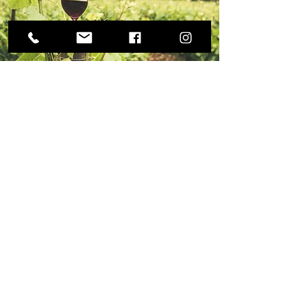
LA BOUTIQUE
- de junio a octubre, abierto todos los días (fines
de semana y festivos incluidos) de 9.30 a
13.00 horas y de 17.00 a 19.30 horas.
- de noviembre a mayo, abierto todos los
miércoles, sábados y domingos por la mañana,
así como festivos de 9:30 a 13:00 horas.
DIRECCIÓN
Tienda
: 6 Boulevard de la Douane 11560 St-
Pierre-La-Mer (frente a la oficina de turismo de
St-Pierre-La-Mer)