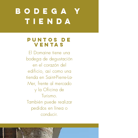
BODEGA Y
TIENDA
PUNTOS DE
VENTAS
El Domaine tiene una
bodega de degustación
en el corazón del
edificio, así como una
tienda en Saint-Pierre-La-
Mer, frente al mercado
y la Oficina de
Turismo.
También puede realizar
pedidos en línea o
conducir.