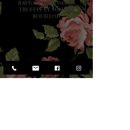
RAVIOLE DE HOMARD
TRUFFEE ET SON FIN
BOUILLON
Platos
Gallina de Guinea con Gers, jugo de
trufa negra de Aude, manzanas de
almendra / 21,00 €
Gallina de Guinea con Gers, jugo de
trufa negra de Aude, manzanas de
almendra / 21,00 €
Anguila a la leña, salsa Matelote con
cerveza Paix Dieu, manzanas