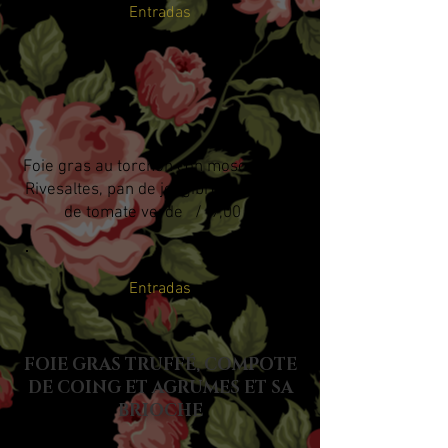
Entradas
Foie gras au torchon con moscatel de
Rivesaltes, pan de jengibre y chutney
de tomate verde / 9,00 €
Entradas
FOIE GRAS TRUFFÉ, COMPOTE
DE COING ET AGRUMES ET SA
BRIOCHE