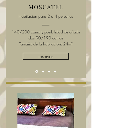
MOSCATEL
Habitación para 2 a 4 personas
140/200 cama y posibilidad de añadir
dos 90/190 camas
Tamaño de la habitación: 24m²
reservar