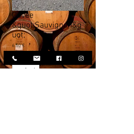
Cuvée
&quot;Sauvignon&q
uot;
Precio
6,50 €
Cantidad
*
Agregar al carrito
DETALLES DEL ARTÍCULO